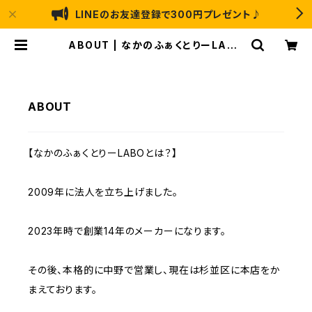
LINEのお友達登録で300円プレゼント♪
ABOUT | なかのふぁくとりーLABO
｜ アートのり・猫 恐竜 のお菓子の通
販
ABOUT
【なかのふぁくとりーLABOとは？】
2009年に法人を立ち上げました。
2023年時で創業14年のメーカーになります。
その後、本格的に中野で営業し、現在は杉並区に本店をか
まえております。