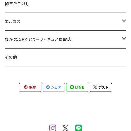
卯三郎こけし
エルコス
セラップ
なかのふぁくとりーフィギュア買取店
アシッドイレイザー
フィギュア
その他
カラーバター
保存
シェア
LINE
ポスト
700g