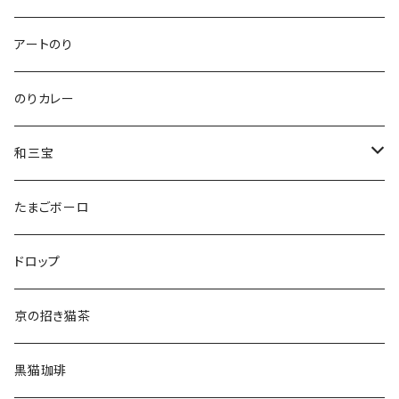
いぬさんクッキー
アートのり
ねこさんティー＆いぬさんティー
のりカレー
ねこさんわさんぼん
和三宝
ねこさんギフト
猫
たまごボーロ
それ以外
ドロップ
京の招き猫茶
黒猫珈琲