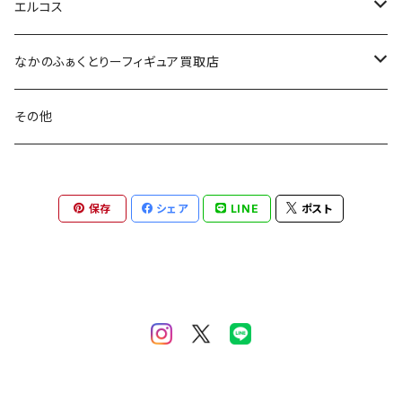
エルコス
セラップ
なかのふぁくとりーフィギュア買取店
アシッドイレイザー
フィギュア
その他
カラーバター
保存
シェア
LINE
ポスト
700g