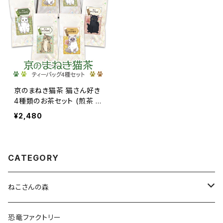
京のまねき猫茶 猫さん好き
4種類のお茶セット (煎茶 ＆
玉露 ＆ ほうじ茶 ＆ 玄米
¥2,480
茶)
CATEGORY
ねこさんの森
ねこさんクッキー
恐竜ファクトリー