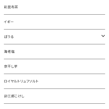
彩昆布茶
イギー
ぼうる
きょうりゅうぼうる
海老塩
どうぶつぼうる
京干し芋
ロイヤルトリュフソルト
卯三郎こけし