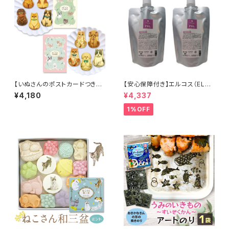
【いぬさんのポストカードつき】
【安心保障付き】エルコス（ELLC
犬 お菓子 クッキー 焼き菓子 詰
OS） Eセラップ FEL（旧 パワー
¥4,180
¥4,337
め合わせ いぬさんクッキー ( 10
フィーリング＋）200g 2個セット
枚入 ) グリーン & ミントピンク (
ダメージケア ダメージヘア ヘア
1%OFF
2種セット ) 個包装 犬 柴犬 プー
ケア シャンプー トリートメント
ドル チワワ フレンチブルドック
カラーバター セラップ 正規品 正
ポメラニアン 動物 アニマル わ
規代理店 送料無料
んわん プレゼント 送料無料