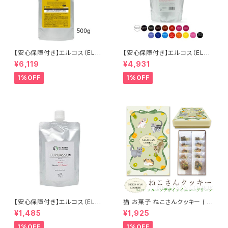
【安心保障付き】エルコス（ELLC
【安心保障付き】エルコス（ELLC
OS） 2色から選べる キュプアス
OS） キュプアスカラーバター 7
¥6,119
¥4,931
カラーバター コンク （濃縮タイ
00g 【16色から選べる】 トリー
プ） 500g 業務用 サロン用 トリ
トメントカラー カラー剤 トリート
1%OFF
1%OFF
ートメントカラー カラー剤 トリ
メント 白髪染め ヘアカラー 低
ートメント 白髪染め ヘアカラー
刺激 ヘアケア シャンプー カラ
低刺激 ヘアケア シャンプー カ
ーバター セラップ 正規品 正規
ラーバター セラップ 正規代理店
代理店 送料無料
送料無料
【安心保障付き】エルコス（ELLC
猫 お菓子 ねこさんクッキー ( 1
OS） キュプアス プラスワンクリ
0枚入 ) フルーツデザインVer
¥1,485
¥1,925
ーム 200g アルカリクリーム ヘ
イエローグリーン
アカラーサポート ヘアケア シャ
1%OFF
1%OFF