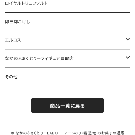
ロイヤルトリュフソルト
卯三郎こけし
エルコス
セラップ
なかのふぁくとりーフィギュア買取店
アシッドイレイザー
フィギュア
その他
カラーバター
商品一覧に戻る
700g
© なかのふぁくとりーLABO ｜ アートのり・猫 恐竜 のお菓子の通販