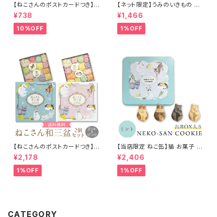
【ねこさんのポストカードつき】
【ネット限定】うみのいきもの ～
ねこさん和三盆 ミント 和三盆糖
すいぞくかん～ アートのり 海苔
¥738
¥1,466
さぬき和三盆
19種類 ( 切り抜き76枚入 ) 全
形2枚分 ジンベイザメ クラゲ シ
10%OFF
1%OFF
ャチ イルカ マンタ 魚焼き海苔
のり 子供 男の子 お弁当 キャラ
弁 デコ デコ弁 ピクニック おに
ぎり メール便送料無料【12月入
荷】
【ねこさんのポストカードつき】
【当店限定 ねこ缶】猫 お菓子 ク
ねこさん和三盆 ミント ＆ ピンク
ッキー ねこさんクッキー ( 4枚
¥2,178
¥2,406
和三盆糖 さぬき和三盆 送料無
入 ) 個包装 ミント
料
1%OFF
1%OFF
CATEGORY