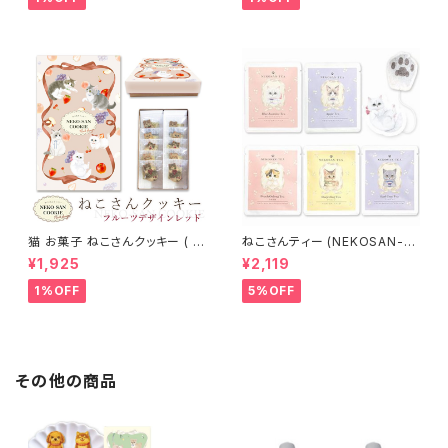
ンプー トリートメント カラーバタ
ー セラップ 美容室 サロン サロ
ン専売品 正規品 正規代理店
猫 お菓子 ねこさんクッキー ( 1
ねこさんティー (NEKOSAN-T
0枚入 ) フルーツデザインVer
EA) ペルシャ (青いジャスミンテ
¥1,925
¥2,119
レッド
ィー) & ブリティッシュショートヘ
ア (アールグレイ) & ベンガル
1%OFF
5%OFF
(ダージリン) & ラグドール (アッ
プルティー) & スコティッシュフォ
ールド (白桃烏龍) (5種セット)
その他の商品