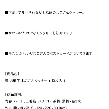
■可愛くて食べられないと話題のねこさんクッキー。
■かわいいだけでなくクッキーも好評です♪
■今だけかわいいねこさんのポストカードがついてきます。
【商品名】
猫 お菓子 ねこさんクッキー ( 10枚入 )
【商品説明】
内容：ハート、三毛猫・ハチワレ・茶縞・黒縞×各2枚
外寸（縦×横×高さ）：120×220×33（mm）