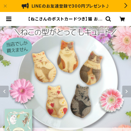
LINEのお友達登録で300円プレゼント♪
【ねこさんのポストカードつき】猫 お菓
子 ねこさんクッキー ( 10枚入 ) ミン
ト | なかのふぁくとりーLABO ｜ ア
ートのり・猫 恐竜 のお菓子の通販