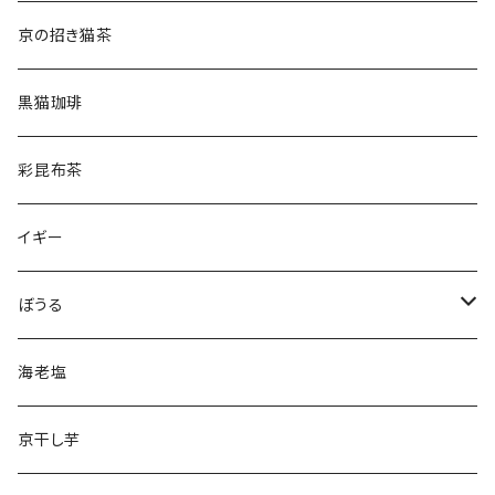
京の招き猫茶
黒猫珈琲
彩昆布茶
イギー
ぼうる
きょうりゅうぼうる
海老塩
どうぶつぼうる
京干し芋