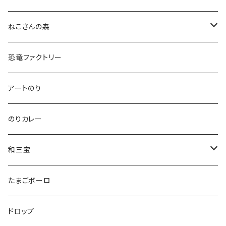
ねこさんの森
ねこさんクッキー
恐竜ファクトリー
いぬさんクッキー
アートのり
ねこさんティー＆いぬさんティー
のりカレー
ねこさんわさんぼん
和三宝
ねこさんギフト
猫
たまごボーロ
それ以外
ドロップ