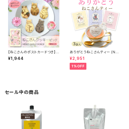
【ねこさんのポストカードつき】
ありがとうねこさんティー (NEK
猫 お菓子 ねこさんクッキー ( 1
OSAN-TEA) ペルシャ (さくら
¥1,944
¥2,951
0枚入 ) ピンク
んぼ) & ブリティッシュショート
ヘア (ブルーベリー) & スコティ
1%OFF
ッシュフォールド (アルフォンソマ
ンゴー) (3種 ×2セット) メール
便送料無料
セール中の商品