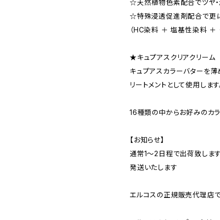
☆天然植物色素配合でツヤ・
☆特殊浸透促進剤配合で更に
（HC染料 ＋ 塩基性染料 ＋
★キュプアスクリアクリーム
キュプアスカラーバターを薄
リートメントとして使用します
16種類の中からお好みのカ
【お知らせ】
通常1～2日程で出荷致します
発送いたします
エルコスの正規販売代理店で