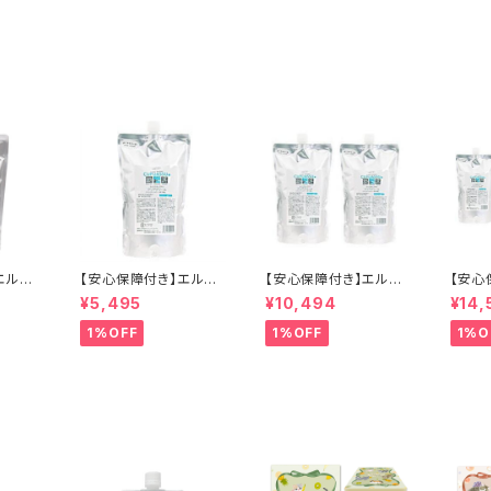
エルコ
【安心保障付き】エルコ
【安心保障付き】エルコ
【安心
キュプア
ス（ELLCOS） キュプア
ス（ELLCOS） キュプア
ス（EL
¥5,495
¥10,494
¥14,
チェリ
スクリアクリーム 700g
スクリアクリーム 700g
スクリ
 トリー
クリアクリーム ヘアケ
2個セット ヘアケア シャ
3個セ
1%OFF
1%OFF
1%O
カラー剤
ア シャンプー トリートメ
ンプー トリートメント 正
ンプー
白髪染め
ント 正規品 正規代理店
規品 正規代理店 送料
規品 
激 ヘア
送料無料
無料
無料
 正規品
無料