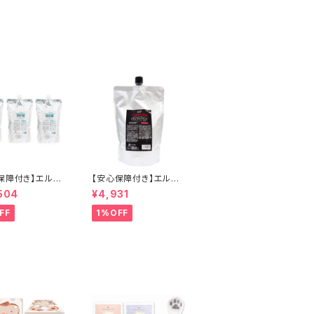
保障付き】エルコ
【安心保障付き】エルコ
LCOS） キュプア
ス（ELLCOS） キュプア
504
¥4,931
アクリーム 700g
スカラーバター【ナチュ
ット ヘアケア シャ
ラルブラック】 700g ヘ
FF
1%OFF
 トリートメント 正
アケア 正規品 正規代理
正規代理店 送料
店 送料無料