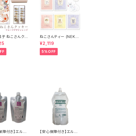
菓子 ねこさんクッ
ねこさんティー (NEKO
 10枚入 ) フルー
SAN-TEA) ペルシャ
25
¥2,119
インVer レッド
(青いジャスミンティー)
& ブリティッシュショー
FF
5%OFF
トヘア (アールグレイ) &
ベンガル (ダージリン)
& ラグドール (アップル
ティー) & スコティッシ
ュフォールド (白桃烏龍)
(5種セット)
保障付き】エルコ
【安心保障付き】エルコ