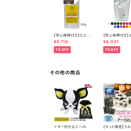
【安心保障付き】エルコ
【安心保障付き】
ス（ELLCOS） 2色から
ス（ELLCOS） 
¥6,119
¥4,931
選べる キュプアスカラ
スカラーバター 7
ーバター コンク （濃縮
【16色から選べる
1%OFF
1%OFF
タイプ） 500g 業務用
ートメントカラー
サロン用 トリートメント
剤 トリートメント
カラー カラー剤 トリー
染め ヘアカラー
トメント 白髪染め ヘア
ヘアケア シャンプ
カラー 低刺激 ヘアケア
ラーバター セラッ
その他の商品
シャンプー カラーバタ
規品 正規代理店
ー セラップ 正規代理店
無料
送料無料
イギー好きな人へのプ
【ネット限定】う