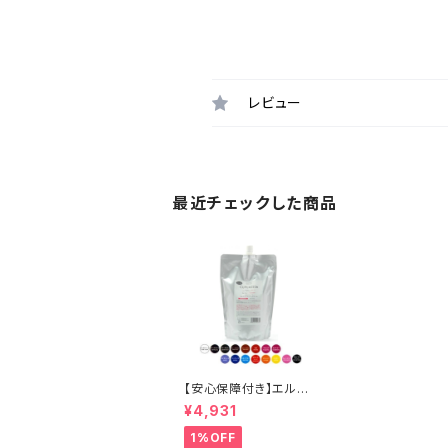
レビュー
最近チェックした商品
【安心保障付き】エルコ
ス（ELLCOS） キュプア
¥4,931
スカラーバター 700g
【16色から選べる】 トリ
1%OFF