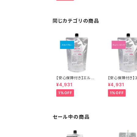
ートメントカラー カラー
剤 トリートメント 白髪
染め ヘアカラー 低刺激
ヘアケア シャンプー カ
ラーバター セラップ 正
同じカテゴリの商品
規品 正規代理店 送料
無料
【安心保障付き】エルコ
【安心保障付き】
ス（ELLCOS） キュプア
ス（ELLCOS） 
¥4,931
¥4,931
スカラーバター【スカイ
スカラーバター【
ブルー】 700g トリート
ーピンク】 700g
1%OFF
1%OFF
メントカラー カラー剤
トメントカラー 
トリートメント 白髪染め
トリートメント 
ヘアカラー 低刺激 ヘア
ヘアカラー 低刺
ケア シャンプー 正規品
ケア シャンプー
正規代理店 送料無料
正規代理店 送料
セール中の商品