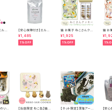
エルコ
【安心保障付き】エルコ
猫 お菓子 ねこさんクッ
猫 お
キュプア
ス（ELLCOS） キュプア
キー ( 10枚入 ) フルー
キー (
¥1,485
¥1,925
¥1,9
00g
ス プラスワンクリーム 2
ツデザインVer イエロ
ツデザ
】 トリ
00g アルカリクリーム
ーグリーン
1%OFF
1%OFF
1%O
 カラー
ヘアカラーサポート ヘ
 白髪
アケア シャンプー トリ
 低刺激
ートメント カラーバター
ー カ
セラップ 美容室 サロン
プ 正
サロン専売品 正規品
 送料
正規代理店
みのいき
【当店限定 ねこ缶】猫
【ネット限定】深海アート
【安心