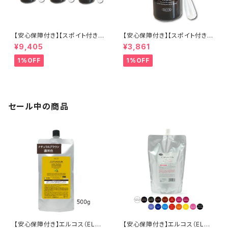
【安心保障付き】【スポイト付き】
【安心保障付き】【スポイト付き】
エルコス（ELLCOS） ペリセー
エルコス（ELLCOS） ペリセー
¥9,405
¥3,861
ル 60ml 3個セット 美容液 原液
ル 60ml 美容液 原液 スキンケ
スキンケア ペリセア 高濃度 ダ
ア ペリセア 高濃度 ダメージ補
1%OFF
1%OFF
メージケア ダメージ補修 ヘアケ
修 ヘアケア シャンプー トリート
ア シャンプー トリートメント カ
メント カラーバター セラップ 美
ラーバター セラップ サロン サロ
容室 サロン サロン専売品 正規
ン専売品 正規品 正規代理店 送
品 正規代理店 送料無料
料無料
セール中の商品
【安心保障付き】エルコス（ELLC
【安心保障付き】エルコス（ELLC