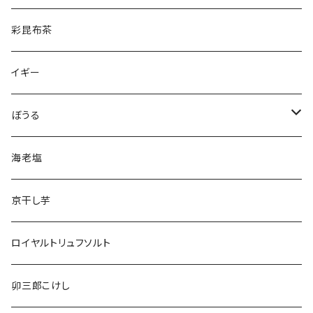
彩昆布茶
イギー
ぼうる
きょうりゅうぼうる
海老塩
どうぶつぼうる
京干し芋
ロイヤルトリュフソルト
卯三郎こけし