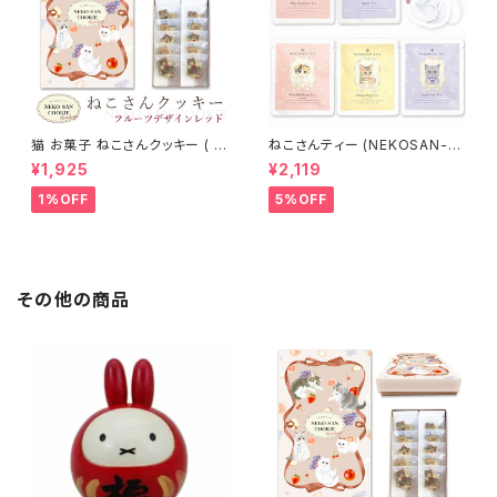
猫 お菓子 ねこさんクッキー ( 1
ねこさんティー (NEKOSAN-T
0枚入 ) フルーツデザインVer
EA) ペルシャ (青いジャスミンテ
¥1,925
¥2,119
レッド
ィー) & ブリティッシュショートヘ
ア (アールグレイ) & ベンガル
1%OFF
5%OFF
(ダージリン) & ラグドール (アッ
プルティー) & スコティッシュフォ
ールド (白桃烏龍) (5種セット)
その他の商品