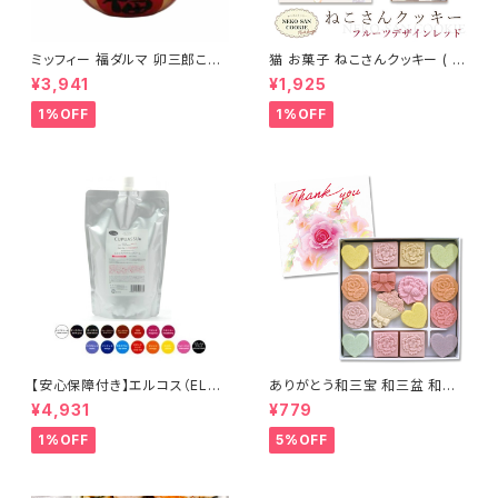
ミッフィー 福ダルマ 卯三郎こけ
猫 お菓子 ねこさんクッキー ( 1
し No10-78-10 卯三郎 達磨
0枚入 ) フルーツデザインVer
¥3,941
¥1,925
だるま 送料無料
レッド
1%OFF
1%OFF
【安心保障付き】エルコス（ELLC
ありがとう和三宝 和三盆 和三
OS） キュプアスカラーバター 7
盆糖
¥4,931
¥779
00g 【16色から選べる】 トリー
トメントカラー カラー剤 トリート
1%OFF
5%OFF
メント 白髪染め ヘアカラー 低
刺激 ヘアケア シャンプー カラ
ーバター セラップ 正規品 正規