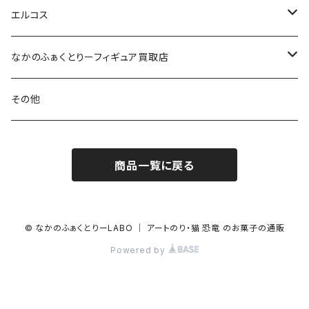
エルコス
セラップ
なかのふぁくとりーフィギュア買取店
アシッドイレイザー
フィギュア
その他
カラーバター
商品一覧に戻る
700g
© なかのふぁくとりーLABO ｜ アートのり・猫 恐竜 のお菓子の通販
Powered by