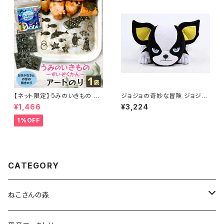
代理店 送料無料
【ネット限定】うみのいきもの ～
ジョジョの奇妙な冒険 ジョジョ
すいぞくかん～ アートのり 海苔
イギー ジョジョの奇妙なボック
¥1,466
¥3,224
19種類 ( 切り抜き76枚入 ) 全
スティッシュカバー
形2枚分 ジンベイザメ クラゲ シ
1%OFF
ャチ イルカ マンタ 魚焼き海苔
のり 子供 男の子 お弁当 キャラ
弁 デコ デコ弁 ピクニック おに
ぎり メール便送料無料【12月入
荷】
CATEGORY
ねこさんの森