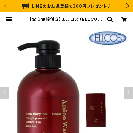
LINEのお友達登録で300円プレゼント♪
【安心保障付き】エルコス（ELLCOS）
アミノウォッシュ エイド （ＡＩＤ） 400
ml シャンプー ダメージ 補修機能 ヘ
アケア トリートメント カラーバター
セラップ 美容院 サロン 専売品 正規
品 正規代理店 | なかのふぁくとりーL
ABO ｜ アートのり・猫 恐竜 のお菓
子の通販