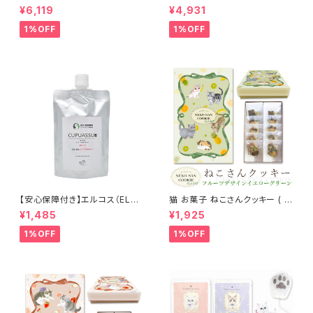
OS） 2色から選べる キュプアス
OS） キュプアスカラーバター 7
¥6,119
¥4,931
カラーバター コンク （濃縮タイ
00g 【16色から選べる】 トリー
プ） 500g 業務用 サロン用 トリ
トメントカラー カラー剤 トリート
1%OFF
1%OFF
ートメントカラー カラー剤 トリ
メント 白髪染め ヘアカラー 低
ートメント 白髪染め ヘアカラー
刺激 ヘアケア シャンプー カラ
低刺激 ヘアケア シャンプー カ
ーバター セラップ 正規品 正規
ラーバター セラップ 正規代理店
代理店 送料無料
送料無料
【安心保障付き】エルコス（ELLC
猫 お菓子 ねこさんクッキー ( 1
OS） キュプアス プラスワンクリ
0枚入 ) フルーツデザインVer
¥1,485
¥1,925
ーム 200g アルカリクリーム ヘ
イエローグリーン
アカラーサポート ヘアケア シャ
1%OFF
1%OFF
ンプー トリートメント カラーバタ
ー セラップ 美容室 サロン サロ
ン専売品 正規品 正規代理店