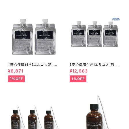
刺激 ヘアケア シャンプー カラ
ロン 専売品 正規品 正規代理店
ーバター セラップ 正規品 正規
送料無料
代理店 送料無料
【安心保障付き】エルコス（ELLC
【安心保障付き】エルコス（ELLC
OS） アミノウォッシュ シャンプ
OS） アミノウォッシュ シャンプ
¥8,871
¥12,663
ー 1000ml 1L( 詰替用 ・ リフィ
ー 1000ml 1L( 詰替用 ・ リフィ
ル ) 2個セット ヘアケア トリート
ル ) 3個セット ヘアケア トリート
1%OFF
1%OFF
メント カラーバター セラップ 美
メント カラーバター セラップ 美
容院 サロン 専売品 正規品 正
容院 サロン 専売品 正規品 正
規代理店 送料無料
規代理店 送料無料