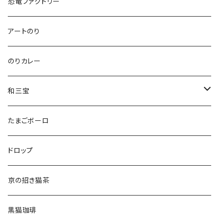
ねこさんクッキー
恐竜ファクトリー
いぬさんクッキー
アートのり
ねこさんティー＆いぬさんティー
のりカレー
ねこさんわさんぼん
和三宝
ねこさんギフト
猫
たまごボーロ
それ以外
ドロップ
京の招き猫茶
黒猫珈琲