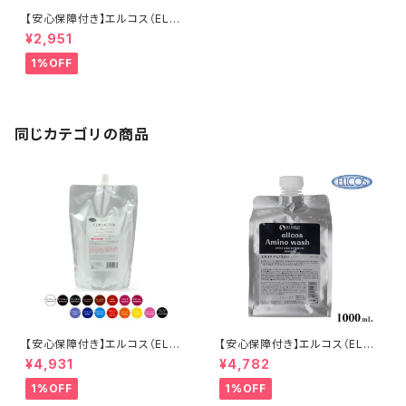
【安心保障付き】エルコス（ELLC
OS） アミノウォッシュ エイド （Ａ
¥2,951
ＩＤ） 400ml シャンプー ダメー
ジ 補修機能 ヘアケア トリートメ
1%OFF
ント カラーバター セラップ 美
容院 サロン 専売品 正規品 正
規代理店
同じカテゴリの商品
【安心保障付き】エルコス（ELLC
【安心保障付き】エルコス（ELLC
OS） キュプアスカラーバター 7
OS） アミノウォッシュ シャンプ
¥4,931
¥4,782
00g 【16色から選べる】 トリー
ー 1000ml（1L）詰替用（リフィ
トメントカラー カラー剤 トリート
ル ) ヘアケア トリートメント カ
1%OFF
1%OFF
メント 白髪染め ヘアカラー 低
ラーバター セラップ 美容院 サ