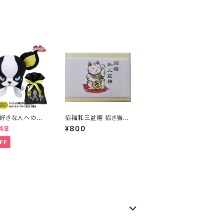
& ラグドール (アップル
ティー) & スコティッシ
ュフォールド (白桃烏龍)
(5種セット)
好きな人へのプ
招福和三盆糖 招き猫
ト♪ ジョジョの
和三盆 和三盆糖
48
¥800
冒険 ジョジョの
スタンダードぬ
FF
み イギー 旅立ち
イギーカラーラッピ
r.） ジョジョ JO
イギー グッズ ぬい
 空条承太郎 仲間
 誕生日 プレゼン