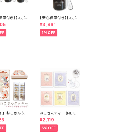
保障付き】【スポイ
【安心保障付き】【スポイ
】エルコス（ELLC
ト付き】エルコス（ELLC
405
¥3,861
ペリセール 60ml
OS） ペリセール 60ml
ット 美容液 原液
美容液 原液 スキンケア
FF
1%OFF
ケア ペリセア 高
ペリセア 高濃度 ダメー
ダメージケア ダメ
ジ補修 ヘアケア シャン
修 ヘアケア シャ
プー トリートメント カラ
 トリートメント カ
ーバター セラップ 美容
ター セラップ サ
室 サロン サロン専売品
サロン専売品 正規
正規品 正規代理店 送
規代理店 送料無
料無料
菓子 ねこさんクッ
ねこさんティー (NEKO
 10枚入 ) フルー
SAN-TEA) ペルシャ
25
¥2,119
インVer レッド
(青いジャスミンティー)
& ブリティッシュショー
FF
5%OFF
トヘア (アールグレイ) &
ベンガル (ダージリン)