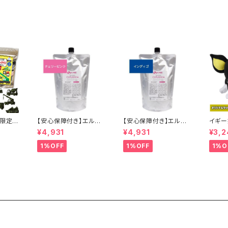
 低刺激
ートメント カラーバター
ー カ
セラップ 美容室 サロン
プ 正
サロン専売品 正規品
 送料
正規代理店
限定】
【安心保障付き】エルコ
【安心保障付き】エルコ
イギー
 アート
ス（ELLCOS） キュプア
ス（ELLCOS） キュプア
レゼン
¥4,931
¥4,931
¥3,2
の18種
スカラーバター【チェリ
スカラーバター【インデ
奇妙な
枚入 )
ーピンク】 700g トリー
ィゴ】 700g トリートメ
奇妙な
1%OFF
1%OFF
1%O
のはた
トメントカラー カラー剤
ントカラー カラー剤 ト
いぐる
ー 救
トリートメント 白髪染め
リートメント 白髪染め
編 （
焼き海
ヘアカラー 低刺激 ヘア
ヘアカラー 低刺激 ヘア
ングVe
ケア シャンプー 正規品
ケア シャンプー 正規品
JO 
正規代理店 送料無料
正規代理店 送料無料
ぐるみ
ギフト
ト