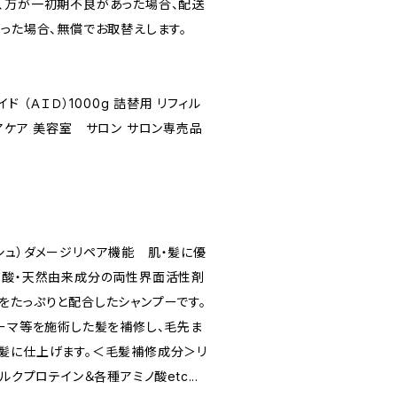
、万が一初期不良があった場合、配送
まった場合、無償でお取替えします。
ド （ＡＩＤ）1000g 詰替用 リフィル
アケア 美容室 サロン サロン専売品
！
ウォッシュ）ダメージリペア機能 肌・髪に優
ノ酸・天然由来成分の両性界面活性剤
をたっぷりと配合したシャンプーです。
パーマ等を施術した髪を補修し、毛先ま
髪に仕上げます。＜毛髪補修成分＞リ
ルクプロテイン＆各種アミノ酸etc...