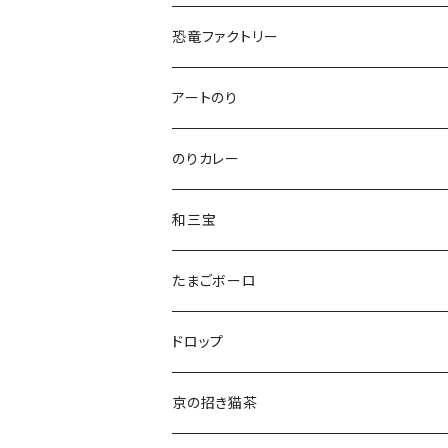
ねこさんクッキー
恐竜ファクトリー
いぬさんクッキー
アートのり
ねこさんティー＆いぬさんティー
のりカレー
ねこさんわさんぼん
和三宝
ねこさんギフト
猫
たまごボーロ
それ以外
ドロップ
京の招き猫茶