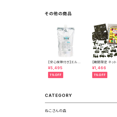
カラー カラー剤 トリー
染め ヘアカラー
トメント 白髪染め ヘア
ヘアケア シャンプ
カラー 低刺激 ヘアケア
ラーバター セラッ
その他の商品
シャンプー カラーバタ
規品 正規代理店
ー セラップ 正規代理店
無料
送料無料
【安心保障付き】エルコ
【期間限定 ネット
ス（ELLCOS） キュプア
はたらくのりもの
¥5,495
¥1,466
スクリアクリーム 700g
のり 海苔 のりも
クリアクリーム ヘアケ
類 ( 切り抜き46
1%OFF
1%OFF
ア シャンプー トリートメ
全形2枚分 人気
ント 正規品 正規代理店
らく乗り物 パトカ
送料無料
急車 豪華客船 
苔 のり
CATEGORY
ねこさんの森