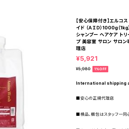
【安心保障付き】エルコス（
イド （ＡＩＤ）1000g（
シャンプー ヘアケア トリ
プ 美容室 サロン サロン
理店
¥5,921
¥5,980
1%OFF
International shipping 
■安心の正規代理店
■検品、梱包はスタッフ一同