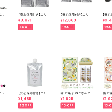
エルコ
【安心保障付き】エルコ
【安心保障付き】エルコ
【安心
アミノウ
ス（ELLCOS） アミノウ
ス（ELLCOS） アミノウ
ト付き
¥8,871
¥12,663
¥9,
 100
ォッシュ シャンプー 100
ォッシュ シャンプー 100
OS） 
（リフィ
0ml 1L( 詰替用 ・ リフ
0ml 1L( 詰替用 ・ リフ
3個セ
1%OFF
1%OFF
1%O
リートメ
ィル ) 2個セット ヘアケ
ィル ) 3個セット ヘアケ
スキン
 セラッ
ア トリートメント カラー
ア トリートメント カラー
濃度 
ン 専売
バター セラップ 美容院
バター セラップ 美容院
ージ補
代理店
サロン 専売品 正規品
サロン 専売品 正規品
ンプー
正規代理店 送料無料
正規代理店 送料無料
ラーバ
ロン 
品 正
料
エルコ
【安心保障付き】エルコ
猫 お菓子 ねこさんクッ
猫 お
キュプア
ス（ELLCOS） キュプア
キー ( 10枚入 ) フルー
キー (
¥1,485
¥1,925
¥1,9
00g
ス プラスワンクリーム 2
ツデザインVer イエロ
ツデザ
】 トリ
00g アルカリクリーム
ーグリーン
1%OFF
1%OFF
1%O
 カラー
ヘアカラーサポート ヘ
 白髪
アケア シャンプー トリ