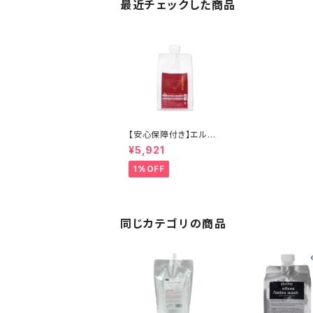
最近チェックした商品
【安心保障付き】エルコ
ス（ELLCOS） アミノウ
¥5,921
ォッシュ エイド （ＡＩＤ）
1000g（1kg）詰替用
1%OFF
（リフィル）ダメージヘア
シャンプー ヘアケア ト
リートメント カラーバタ
ー セラップ 美容室 サロ
ン サロン専売品 送料無
同じカテゴリの商品
料 正規品 正規代理店