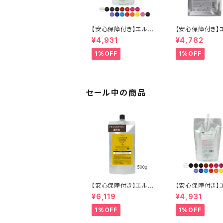
【安心保障付き】エルコ
【安心保障付き】
ス（ELLCOS） キュプア
ス（ELLCOS） 
¥4,931
¥4,782
スカラーバター 700g
ォッシュ シャンプー
【16色から選べる】 トリ
0ml（1L）詰替用
1%OFF
1%OFF
ートメントカラー カラー
ル ) ヘアケア ト
剤 トリートメント 白髪
ント カラーバター
染め ヘアカラー 低刺激
プ 美容院 サロ
ヘアケア シャンプー カ
品 正規品 正規
ラーバター セラップ 正
送料無料
セール中の商品
規品 正規代理店 送料
無料
【安心保障付き】エルコ
【安心保障付き】
ス（ELLCOS） 2色から
ス（ELLCOS） 
¥6,119
¥4,931
選べる キュプアスカラ
スカラーバター 7
ーバター コンク （濃縮
【16色から選べる
1%OFF
1%OFF
タイプ） 500g 業務用
ートメントカラー
サロン用 トリートメント
剤 トリートメント