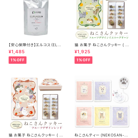
【安心保障付き】エルコス（ELLC
猫 お菓子 ねこさんクッキー ( 1
OS） キュプアス プラスワンクリ
0枚入 ) フルーツデザインVer
¥1,485
¥1,925
ーム 200g アルカリクリーム ヘ
イエローグリーン
アカラーサポート ヘアケア シャ
1%OFF
1%OFF
ンプー トリートメント カラーバタ
ー セラップ 美容室 サロン サロ
ン専売品 正規品 正規代理店
猫 お菓子 ねこさんクッキー ( 1
ねこさんティー (NEKOSAN-T