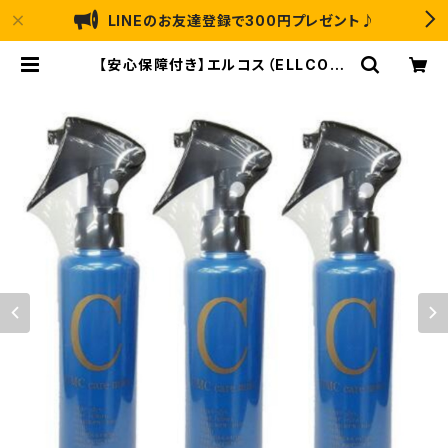
LINEのお友達登録で300円プレゼント♪
【安心保障付き】エルコス（ELLCOS）
CMC ケアミスト AID 200ml 3個セ
ット スタイリング ヘアケア ヘアトリ
ートメント シャンプー カラーバター
セラップ 美容院 サロン 専売品 正規
品 正規代理店 送料無料 | なかのふ
ぁくとりーLABO ｜ アートのり・猫 恐
竜 のお菓子の通販