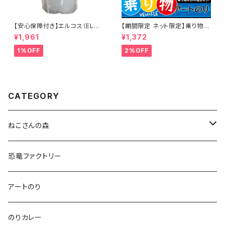
【安心保障付き】エルコス（ELLC
【期間限定 ネット限定】乗り物
OS） OX デベロッパー 6.0 1L
アートのり 海苔 のりもの11種類
¥1,961
¥1,372
ヘアカラー サポート ヘアケア
トンネル 森 ( 切り抜き52枚入 )
シャンプー トリートメント 正規
全形2枚分 人気の乗り物 車 バ
1%OFF
2%OFF
品 正規代理店
ス 飛行機 電車 新幹線 潜水艦
CATEGORY
ねこさんの森
ねこさんクッキー
恐竜ファクトリー
いぬさんクッキー
アートのり
ねこさんティー＆いぬさんティー
のりカレー