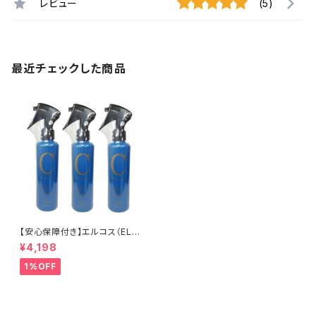
レビュー
(5)
最近チェックした商品
【安心保障付き】エルコス（ELLC
OS） CMC ケアミスト AID 200
¥4,198
ml 3個セット スタイリング ヘア
ケア ヘアトリートメント シャンプ
1%OFF
ー カラーバター セラップ 美容院
サロン 専売品 正規品 正規代理
店 送料無料