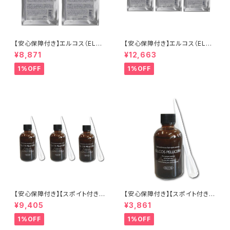
【安心保障付き】エルコス（ELLC
【安心保障付き】エルコス（ELLC
OS） アミノウォッシュ シャンプ
OS） アミノウォッシュ シャンプ
¥8,871
¥12,663
ー 1000ml 1L( 詰替用 ・ リフィ
ー 1000ml 1L( 詰替用 ・ リフィ
ル ) 2個セット ヘアケア トリート
ル ) 3個セット ヘアケア トリート
1%OFF
1%OFF
メント カラーバター セラップ 美
メント カラーバター セラップ 美
容院 サロン 専売品 正規品 正
容院 サロン 専売品 正規品 正
規代理店 送料無料
規代理店 送料無料
【安心保障付き】【スポイト付き】
【安心保障付き】【スポイト付き】
エルコス（ELLCOS） ペリセー
エルコス（ELLCOS） ペリセー
¥9,405
¥3,861
ル 60ml 3個セット 美容液 原液
ル 60ml 美容液 原液 スキンケ
スキンケア ペリセア 高濃度 ダ
ア ペリセア 高濃度 ダメージ補
1%OFF
1%OFF
メージケア ダメージ補修 ヘアケ
修 ヘアケア シャンプー トリート