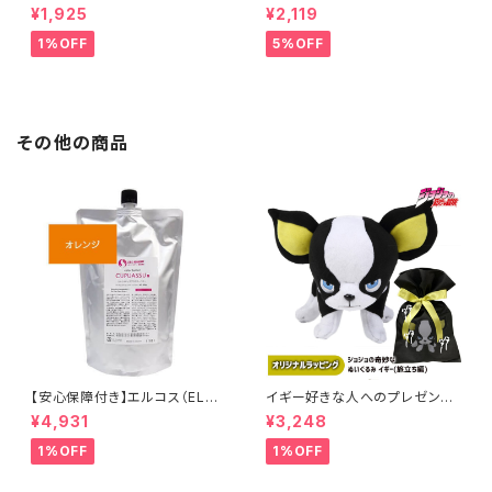
0枚入 ) フルーツデザインVer
EA) ペルシャ (青いジャスミンテ
¥1,925
¥2,119
レッド
ィー) & ブリティッシュショートヘ
ア (アールグレイ) & ベンガル
1%OFF
5%OFF
(ダージリン) & ラグドール (アッ
プルティー) & スコティッシュフォ
ールド (白桃烏龍) (5種セット)
その他の商品
【安心保障付き】エルコス（ELLC
イギー好きな人へのプレゼント
OS） キュプアスカラーバター【オ
♪ ジョジョの奇妙な冒険 ジョジ
¥4,931
¥3,248
レンジ】 700g トリートメントカ
ョの奇妙なスタンダードぬいぐる
ラー カラー剤 トリートメント 白
み イギー 旅立ち編 （イギーカラ
1%OFF
1%OFF
髪染め ヘアカラー 低刺激 ヘア
ーラッピングVer.） ジョジョ JO
ケア ヘアケア シャンプー 正規
JO イギー グッズ ぬいぐるみ 空