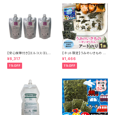
品 正規代理店 送料無料
条承太郎 仲間 ギフト 誕生日 プ
レゼント
【安心保障付き】エルコス（ELLC
【ネット限定】うみのいきもの ～
OS） Eセラップ FEL（旧 パワー
すいぞくかん～ アートのり 海苔
¥6,317
¥1,466
フィーリング＋）200g 3個セッ
19種類 ( 切り抜き76枚入 ) 全
ト ダメージケア ダメージヘア
形2枚分 ジンベイザメ クラゲ シ
1%OFF
1%OFF
ヘアケア シャンプー トリートメ
ャチ イルカ マンタ 魚焼き海苔
ント カラーバター セラップ 正規
のり 子供 男の子 お弁当 キャラ
品 正規代理店 送料無料
弁 デコ デコ弁 ピクニック おに
ぎり メール便送料無料【12月入
荷】