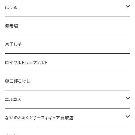
ぼうる
きょうりゅうぼうる
海老塩
どうぶつぼうる
京干し芋
ロイヤルトリュフソルト
卯三郎こけし
エルコス
セラップ
なかのふぁくとりーフィギュア買取店