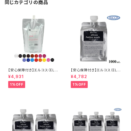
同じカテゴリの商品
【安心保障付き】エルコス（ELLC
【安心保障付き】エルコス（ELLC
OS） キュプアスカラーバター 7
OS） アミノウォッシュ シャンプ
¥4,931
¥4,782
00g 【16色から選べる】 トリー
ー 1000ml（1L）詰替用（リフィ
トメントカラー カラー剤 トリート
ル ) ヘアケア トリートメント カ
1%OFF
1%OFF
メント 白髪染め ヘアカラー 低
ラーバター セラップ 美容院 サ
刺激 ヘアケア シャンプー カラ
ロン 専売品 正規品 正規代理店
ーバター セラップ 正規品 正規
送料無料
代理店 送料無料