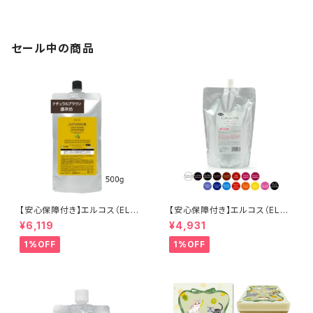
ア シャンプー トリートメント カ
メント カラーバター セラップ 美
ラーバター セラップ サロン サロ
容室 サロン サロン専売品 正規
ン専売品 正規品 正規代理店 送
品 正規代理店 送料無料
料無料
セール中の商品
【安心保障付き】エルコス（ELLC
【安心保障付き】エルコス（ELLC
OS） 2色から選べる キュプアス
OS） キュプアスカラーバター 7
¥6,119
¥4,931
カラーバター コンク （濃縮タイ
00g 【16色から選べる】 トリー
プ） 500g 業務用 サロン用 トリ
トメントカラー カラー剤 トリート
1%OFF
1%OFF
ートメントカラー カラー剤 トリ
メント 白髪染め ヘアカラー 低
ートメント 白髪染め ヘアカラー
刺激 ヘアケア シャンプー カラ
低刺激 ヘアケア シャンプー カ
ーバター セラップ 正規品 正規
ラーバター セラップ 正規代理店
代理店 送料無料
送料無料