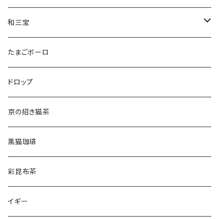
ねこさんわさんぼん
和三宝
ねこさんギフト
猫
たまごボーロ
それ以外
ドロップ
京の招き猫茶
黒猫珈琲
彩昆布茶
イギー