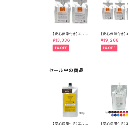
【安心保障付き】エルコ
【安心保障付き】
ス（ELLCOS） Eセラッ
ス（ELLCOS） 
¥13,336
¥19,266
プ PHC 1000g（1kg）
プ PHC 1000g（
詰替用（リフィル ) 2個
詰替用（リフィル )
1%OFF
1%OFF
セット ダメージヘアケア
セット ダメージ
トリートメント ペーハー
トリートメント 
コントロール 業務用 ヘ
コントロール 業
アケア シャンプー トリ
アケア シャンプー
ートメント カラーバター
ートメント カラ
セール中の商品
セラップ サロン 正規品
セラップ サロン 
正規代理店 送料無料
正規代理店 送料
【安心保障付き】エルコ
【安心保障付き】
ス（ELLCOS） 2色から
ス（ELLCOS） 