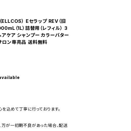
LLCOS） Eセラップ REV（旧
0mL（1L）詰替用（レフィル） 3
ヘアケア シャンプー カラーバター
 サロン専売品 送料無料
available
心を込めて丁寧に行っております。
、万が一初期不良があった場合、配送