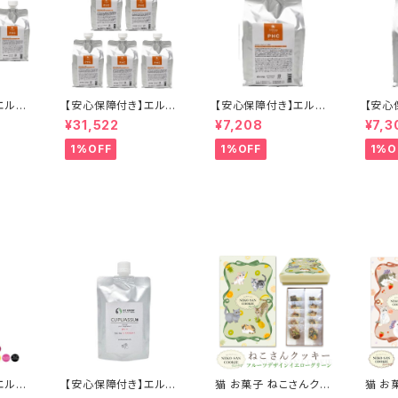
エルコ
【安心保障付き】エルコ
【安心保障付き】エルコ
【安心
Eセラッ
ス（ELLCOS） Eセラッ
ス（ELLCOS） Eセラッ
ス Eセ
¥31,522
¥7,208
¥7,3
1kg）
プ PHC 1000g（1kg）
プ PHC 1000g（1kg）
mL 1
 3個
詰替用（リフィル ) 5個
詰替用（リフィル ) ダメ
ィル 
1%OFF
1%OFF
1%O
ヘアケア
セット ダメージヘアケア
ージヘアケアトリートメ
メージ
ペーハー
トリートメント ペーハー
ント ペーハーコントロ
アケア
務用 ヘ
コントロール 業務用 ヘ
ール 業務用 ヘアケア
プー 
 トリ
アケア シャンプー トリ
シャンプー トリートメン
ーバタ
ーバター
ートメント カラーバター
ト カラーバター セラップ
室 サ
正規品
セラップ サロン 正規品
美容室 サロン専売品
品 正
無料
正規代理店 送料無料
正規品 正規代理店 送
料
料無料
エルコ
【安心保障付き】エルコ
猫 お菓子 ねこさんクッ
猫 お
キュプア
ス（ELLCOS） キュプア
キー ( 10枚入 ) フルー
キー (