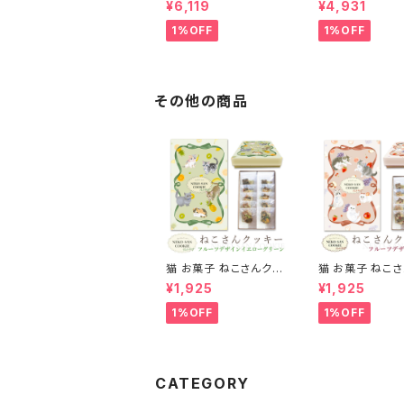
¥6,119
¥4,931
選べる キュプアスカラ
スカラーバター 7
ーバター コンク （濃縮
【16色から選べる
1%OFF
1%OFF
タイプ） 500g 業務用
ートメントカラー
サロン用 トリートメント
剤 トリートメント
カラー カラー剤 トリー
染め ヘアカラー
トメント 白髪染め ヘア
ヘアケア シャンプ
カラー 低刺激 ヘアケア
ラーバター セラッ
その他の商品
シャンプー カラーバタ
規品 正規代理店
ー セラップ 正規代理店
無料
送料無料
猫 お菓子 ねこさんクッ
猫 お菓子 ねこ
キー ( 10枚入 ) フルー
キー ( 10枚入 )
¥1,925
¥1,925
ツデザインVer イエロ
ツデザインVer 
ーグリーン
1%OFF
1%OFF
CATEGORY