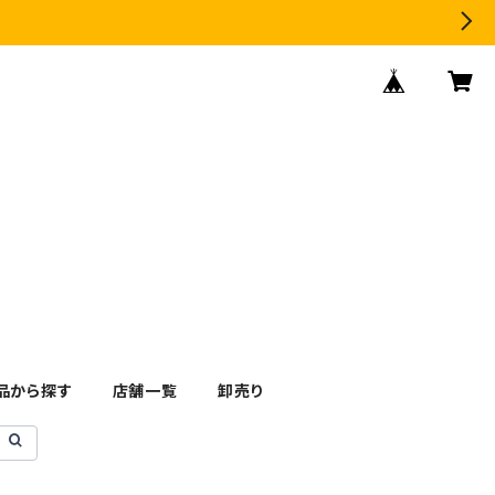
品から探す
店舗一覧
卸売り