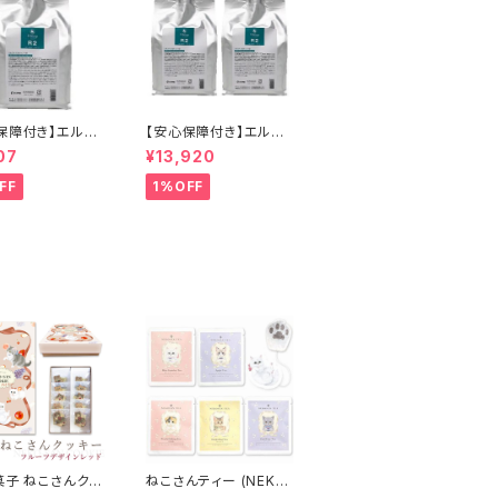
保障付き】エルコ
【安心保障付き】エルコ
ラップ R2 1000
ス Eセラップ R2 1000
07
¥13,920
L ( 詰替用 ・ リフ
mL 1L ( 詰替用 ・ リフ
) ヒアルロン酸 ダ
ィル ) 2個セット ヒアル
FF
1%OFF
ヘア ダメージヘ
ロン酸 ダメージヘア ダ
 ヘアケア シャン
メージヘアケア トリート
トリートメント カラ
メント シャンプー カラ
ー セラップ 美容
ーバター セラップ 美容
ロン専売品 正規
室 サロン専売品 正規
規代理店 送料無
品 正規代理店 送料無
料
菓子 ねこさんクッ
ねこさんティー (NEKO
 10枚入 ) フルー
SAN-TEA) ペルシャ