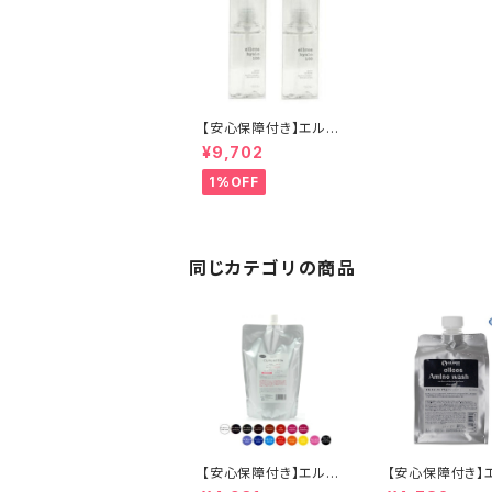
【安心保障付き】エルコ
ス（ELLCOS） ヒアロ1
¥9,702
00 100g 2個セット 高
純度ヒアルロン酸ナトリ
1%OFF
ウム ヘアケア シャンプ
ー トリートメント 正規
品 正規代理店 送料無
料
同じカテゴリの商品
【安心保障付き】エルコ
【安心保障付き】
ス（ELLCOS） キュプア
ス（ELLCOS） 