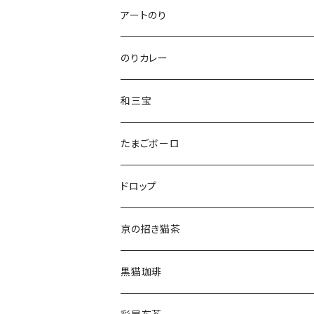
いぬさんクッキー
アートのり
ねこさんティー＆いぬさんティー
のりカレー
ねこさんわさんぼん
和三宝
ねこさんギフト
猫
たまごボーロ
それ以外
ドロップ
京の招き猫茶
黒猫珈琲