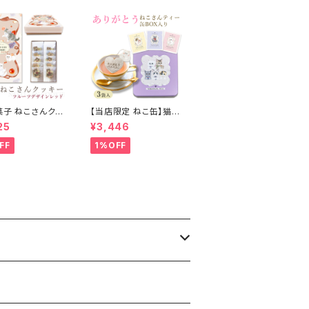
菓子 ねこさんクッ
【当店限定 ねこ缶】猫
 10枚入 ) フルー
紅茶 ティーバッグ あり
25
¥3,446
インVer レッド
がとうねこさんティー
(NEKOSAN-TEA) ペ
FF
1%OFF
ルシャ (さくらんぼ) & ブ
リティッシュショートヘ
ア (ブルーベリー) & ス
コティッシュフォールド
(アルフォンソマンゴー)
(3種×2セット)