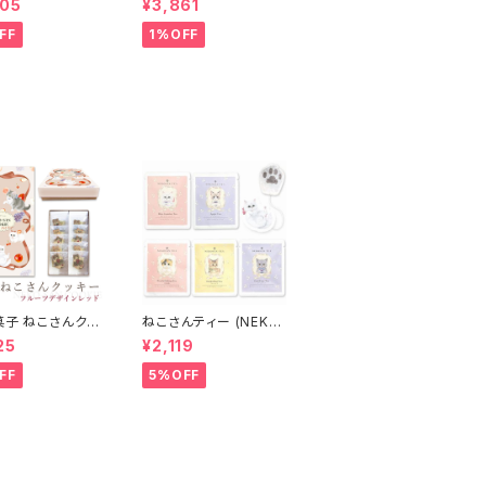
405
¥3,861
ペリセール 60ml
OS） ペリセール 60ml
ット 美容液 原液
美容液 原液 スキンケア
FF
1%OFF
ケア ペリセア 高
ペリセア 高濃度 ダメー
ダメージケア ダメ
ジ補修 ヘアケア シャン
修 ヘアケア シャ
プー トリートメント カラ
 トリートメント カ
ーバター セラップ 美容
ター セラップ サ
室 サロン サロン専売品
サロン専売品 正規
正規品 正規代理店 送
規代理店 送料無
料無料
菓子 ねこさんクッ
ねこさんティー (NEKO
 10枚入 ) フルー
SAN-TEA) ペルシャ
25
¥2,119
インVer レッド
(青いジャスミンティー)
& ブリティッシュショー
FF
5%OFF
トヘア (アールグレイ) &
ベンガル (ダージリン)
& ラグドール (アップル
ティー) & スコティッシ
ュフォールド (白桃烏龍)
(5種セット)