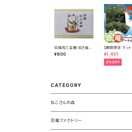
送料無料
招福和三盆糖 招き猫
【期間限定 ネット
和三盆 和三盆糖
空と陸 恐竜アー
¥800
¥1,451
２ 海苔 恐竜9種
卵 雲 太陽 火山 
2%OFF
抜き52枚入 ) 全
分 人気の恐竜 
ドン ケツァルコ
ティラノサウルス
CATEGORY
ねこさんの森
ねこさんクッキー
恐竜ファクトリー