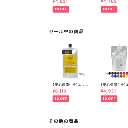
¥4,931
¥4,782
スカラーバター 700g
ォッシュ シャンプー
【16色から選べる】 トリ
0ml（1L）詰替用
1%OFF
1%OFF
ートメントカラー カラー
ル ) ヘアケア ト
剤 トリートメント 白髪
ント カラーバター
染め ヘアカラー 低刺激
プ 美容院 サロ
ヘアケア シャンプー カ
品 正規品 正規
ラーバター セラップ 正
送料無料
セール中の商品
規品 正規代理店 送料
無料
【安心保障付き】エルコ
【安心保障付き】
ス（ELLCOS） 2色から
ス（ELLCOS） 
¥6,119
¥4,931
選べる キュプアスカラ
スカラーバター 7
ーバター コンク （濃縮
【16色から選べる
1%OFF
1%OFF
タイプ） 500g 業務用
ートメントカラー
サロン用 トリートメント
剤 トリートメント
カラー カラー剤 トリー
染め ヘアカラー
トメント 白髪染め ヘア
ヘアケア シャンプ
カラー 低刺激 ヘアケア
ラーバター セラッ
その他の商品
シャンプー カラーバタ
規品 正規代理店
ー セラップ 正規代理店
無料