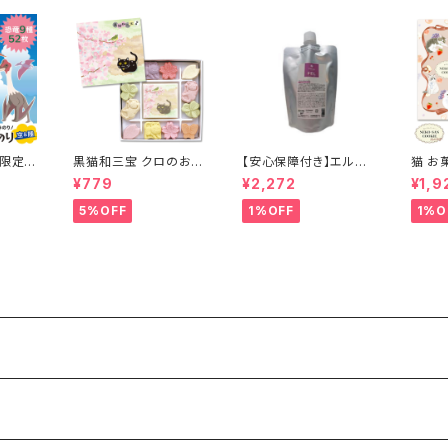
限定】
黒猫和三宝 クロのお散
【安心保障付き】エルコ
猫 お
トのり
歩 春 和三盆 和三盆糖
ス（ELLCOS） Eセラッ
キー (
¥779
¥2,272
¥1,9
類 恐竜
プ FEL（旧 パワーフィー
ツデザ
( 切り
リング＋）200g ダメー
5%OFF
1%OFF
1%O
形2枚
ジケア ダメージヘア ヘ
プテラノ
アケア シャンプー トリ
アトルス
ートメント カラーバター
セラップ 正規品 正規代
理店