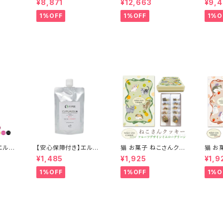
¥8,871
¥12,663
¥9,
 100
ォッシュ シャンプー 100
ォッシュ シャンプー 100
OS） 
（リフィ
0ml 1L( 詰替用 ・ リフ
0ml 1L( 詰替用 ・ リフ
3個セ
1%OFF
1%OFF
1%O
リートメ
ィル ) 2個セット ヘアケ
ィル ) 3個セット ヘアケ
スキン
 セラッ
ア トリートメント カラー
ア トリートメント カラー
濃度 
ン 専売
バター セラップ 美容院
バター セラップ 美容院
ージ補
代理店
サロン 専売品 正規品
サロン 専売品 正規品
ンプー
正規代理店 送料無料
正規代理店 送料無料
ラーバ
ロン 
品 正
料
エルコ
【安心保障付き】エルコ
猫 お菓子 ねこさんクッ
猫 お
キュプア
ス（ELLCOS） キュプア
キー ( 10枚入 ) フルー
キー (
¥1,485
¥1,925
¥1,9
00g
ス プラスワンクリーム 2
ツデザインVer イエロ
ツデザ
】 トリ
00g アルカリクリーム
ーグリーン
1%OFF
1%OFF
1%O
 カラー
ヘアカラーサポート ヘ
 白髪
アケア シャンプー トリ
 低刺激
ートメント カラーバター
ー カ
セラップ 美容室 サロン
プ 正
サロン専売品 正規品
 送料
正規代理店