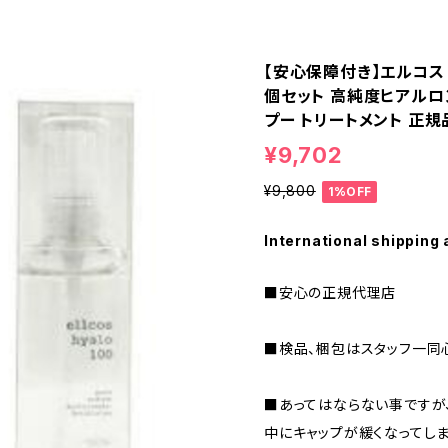
【安心保障付き】エルコス（EL
個セット 高純度ヒアルロ
プー トリートメント 正
¥9,702
¥9,800
1%OFF
International shipping 
■安心の正規代理店
■検品、梱包はスタッフ一同
■あってはならない事ですが
中にキャップが緩くなってし