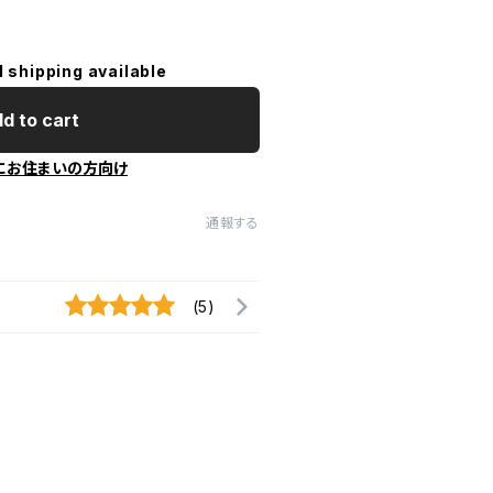
l shipping available
d to cart
にお住まいの方向け
通報する
(5)