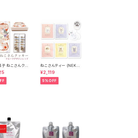
菓子 ねこさんクッ
ねこさんティー (NEKO
 10枚入 ) フルー
SAN-TEA) ペルシャ
25
¥2,119
インVer レッド
(青いジャスミンティー)
& ブリティッシュショー
FF
5%OFF
トヘア (アールグレイ) &
ベンガル (ダージリン)
& ラグドール (アップル
ティー) & スコティッシ
ュフォールド (白桃烏龍)
(5種セット)