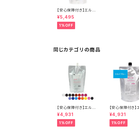
【安心保障付き】エルコ
ス（ELLCOS） キュプア
¥5,495
スクリアクリーム 700g
クリアクリーム ヘアケ
1%OFF
ア シャンプー トリートメ
ント 正規品 正規代理店
送料無料
同じカテゴリの商品
【安心保障付き】エルコ
【安心保障付き】
ス（ELLCOS） キュプア
ス（ELLCOS） 
¥4,931
¥4,931
スカラーバター 700g
スカラーバター【
【16色から選べる】 トリ
ブルー】 700g 
1%OFF
1%OFF
ートメントカラー カラー
メントカラー カ
剤 トリートメント 白髪
トリートメント 
染め ヘアカラー 低刺激
ヘアカラー 低刺