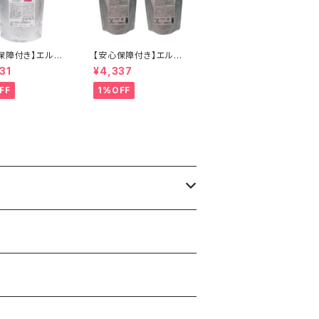
保障付き】エルコ
【安心保障付き】エルコ
LCOS） キュプア
ス（ELLCOS） Eセラッ
31
¥4,337
ーバター【ビビッ
プ FEL（旧 パワーフィー
】 700g トリー
リング＋）200g 2個セ
FF
1%OFF
トカラー カラー剤
ット ダメージケア ダメ
トメント 白髪染め
ージヘア ヘアケア シャ
ラー 低刺激 ヘア
ンプー トリートメント カ
シャンプー 正規品
ラーバター セラップ 正
理店 送料無料
規品 正規代理店 送料
無料