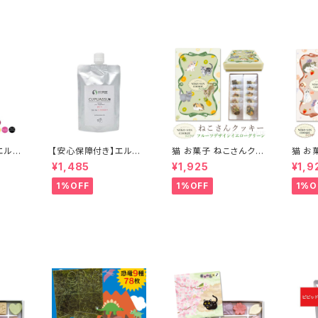
 正規品
ケア シャンプー 正規品
無料
正規代理店 送料無料
エルコ
【安心保障付き】エルコ
猫 お菓子 ねこさんクッ
猫 お
キュプア
ス（ELLCOS） キュプア
キー ( 10枚入 ) フルー
キー (
¥1,485
¥1,925
¥1,9
00g
ス プラスワンクリーム 2
ツデザインVer イエロ
ツデザ
】 トリ
00g アルカリクリーム
ーグリーン
1%OFF
1%OFF
1%O
 カラー
ヘアカラーサポート ヘ
 白髪
アケア シャンプー トリ
 低刺激
ートメント カラーバター
ー カ
セラップ 美容室 サロン
プ 正
サロン専売品 正規品
 送料
正規代理店