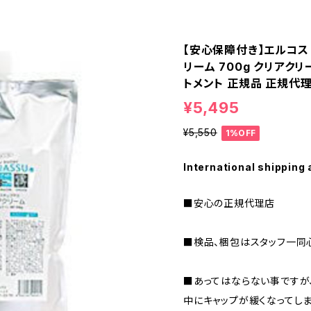
【安心保障付き】エルコス（
リーム 700g クリアクリ
トメント 正規品 正規代
¥5,495
¥5,550
1%OFF
International shipping 
■安心の正規代理店
■検品、梱包はスタッフ一同
■あってはならない事ですが
中にキャップが緩くなってし