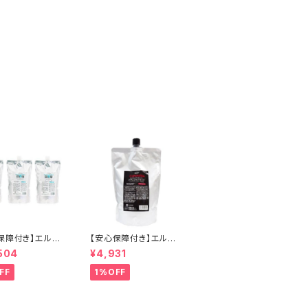
保障付き】エルコ
【安心保障付き】エルコ
LCOS） キュプア
ス（ELLCOS） キュプア
504
¥4,931
アクリーム 700g
スカラーバター【ナチュ
ット ヘアケア シャ
ラルブラック】 700g ヘ
FF
1%OFF
 トリートメント 正
アケア 正規品 正規代理
正規代理店 送料
店 送料無料