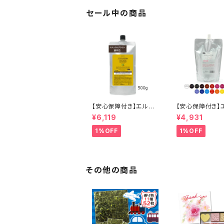
ヘアケア シャンプー カ
ケア シャンプー
ラーバター セラップ 正
正規代理店 送料
セール中の商品
規品 正規代理店 送料
無料
【安心保障付き】エルコ
【安心保障付き】
ス（ELLCOS） 2色から
ス（ELLCOS） 
¥6,119
¥4,931
選べる キュプアスカラ
スカラーバター 7
ーバター コンク （濃縮
【16色から選べる
1%OFF
1%OFF
タイプ） 500g 業務用
ートメントカラー
サロン用 トリートメント
剤 トリートメント
カラー カラー剤 トリー
染め ヘアカラー
トメント 白髪染め ヘア
ヘアケア シャンプ
カラー 低刺激 ヘアケア
ラーバター セラッ
その他の商品
シャンプー カラーバタ
規品 正規代理店
ー セラップ 正規代理店
無料
送料無料