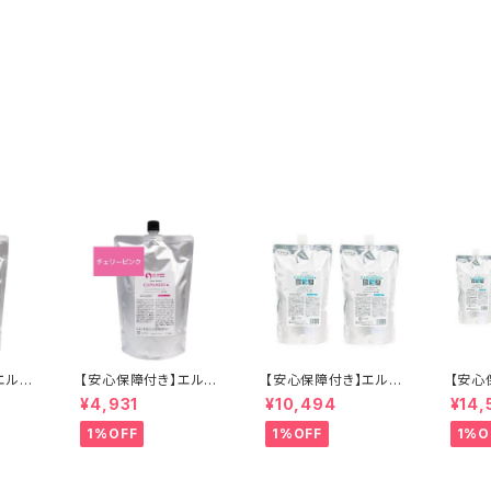
エルコ
【安心保障付き】エルコ
【安心保障付き】エルコ
【安心
キュプア
ス（ELLCOS） キュプア
ス（ELLCOS） キュプア
ス（EL
¥4,931
¥10,494
¥14,
スカイ
スカラーバター【チェリ
スクリアクリーム 700g
スクリ
トリート
ーピンク】 700g トリー
2個セット ヘアケア シャ
3個セ
1%OFF
1%OFF
1%O
ラー剤
トメントカラー カラー剤
ンプー トリートメント 正
ンプー
白髪染め
トリートメント 白髪染め
規品 正規代理店 送料
規品 
激 ヘア
ヘアカラー 低刺激 ヘア
無料
無料