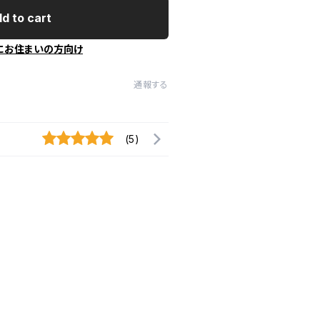
d to cart
にお住まいの方向け
通報する
(5)