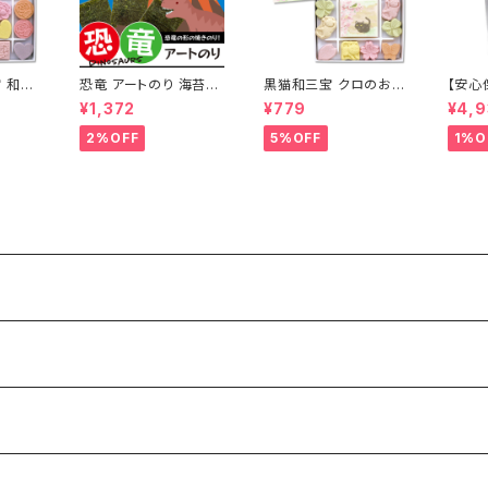
 和三
恐竜 アートのり 海苔
黒猫和三宝 クロのお散
【安心
恐竜9種類 足跡 恐竜卵
歩 春 和三盆 和三盆糖
ス（EL
¥1,372
¥779
¥4,9
( 切り抜き78枚入 ) 全
スカラ
形2枚分 人気の恐竜 テ
ドレッド
2%OFF
5%OFF
1%O
ィラノサウルス トリケラ
トメン
トプス ステゴサウルス
トリー
送料無料
ヘアカ
ケア 
正規代