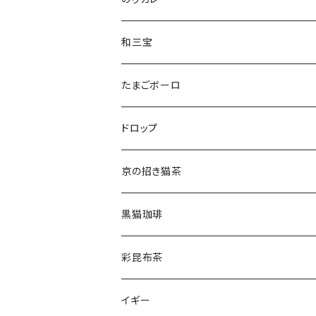
ねこさんわさんぼん
和三宝
ねこさんギフト
猫
たまごボーロ
それ以外
ドロップ
京の招き猫茶
黒猫珈琲
彩昆布茶
イギー