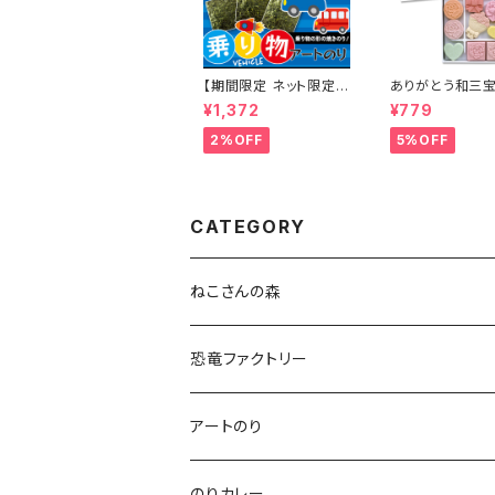
【期間限定 ネット限定】
ありがとう和三宝
乗り物 アートのり 海苔
盆 和三盆糖
¥1,372
¥779
のりもの11種類 トンネ
ル 森 ( 切り抜き52枚入
2%OFF
5%OFF
) 全形2枚分 人気の乗
り物 車 バス 飛行機 電
車 新幹線 潜水艦
CATEGORY
ねこさんの森
ねこさんクッキー
恐竜ファクトリー
いぬさんクッキー
アートのり
ねこさんティー＆いぬさんティー
のりカレー