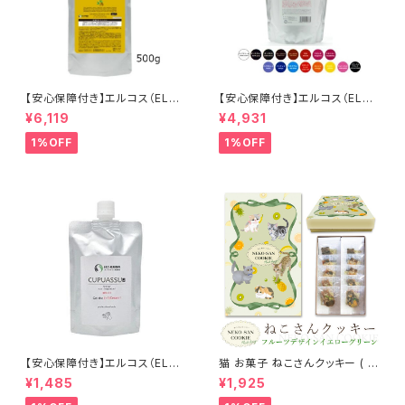
【安心保障付き】エルコス（ELLC
【安心保障付き】エルコス（ELLC
OS） 2色から選べる キュプアス
OS） キュプアスカラーバター 7
¥6,119
¥4,931
カラーバター コンク （濃縮タイ
00g 【16色から選べる】 トリー
プ） 500g 業務用 サロン用 トリ
トメントカラー カラー剤 トリート
1%OFF
1%OFF
ートメントカラー カラー剤 トリ
メント 白髪染め ヘアカラー 低
ートメント 白髪染め ヘアカラー
刺激 ヘアケア シャンプー カラ
低刺激 ヘアケア シャンプー カ
ーバター セラップ 正規品 正規
ラーバター セラップ 正規代理店
代理店 送料無料
送料無料
【安心保障付き】エルコス（ELLC
猫 お菓子 ねこさんクッキー ( 1
OS） キュプアス プラスワンクリ
0枚入 ) フルーツデザインVer
¥1,485
¥1,925
ーム 200g アルカリクリーム ヘ
イエローグリーン
アカラーサポート ヘアケア シャ