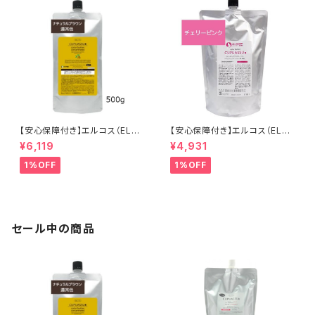
【安心保障付き】エルコス（ELLC
【安心保障付き】エルコス（ELLC
OS） 2色から選べる キュプアス
OS） キュプアスカラーバター【チ
¥6,119
¥4,931
カラーバター コンク （濃縮タイ
ェリーピンク】 700g トリートメ
プ） 500g 業務用 サロン用 トリ
ントカラー カラー剤 トリートメ
1%OFF
1%OFF
ートメントカラー カラー剤 トリ
ント 白髪染め ヘアカラー 低刺
ートメント 白髪染め ヘアカラー
激 ヘアケア シャンプー 正規品
低刺激 ヘアケア シャンプー カ
正規代理店 送料無料
ラーバター セラップ 正規代理店
送料無料
セール中の商品