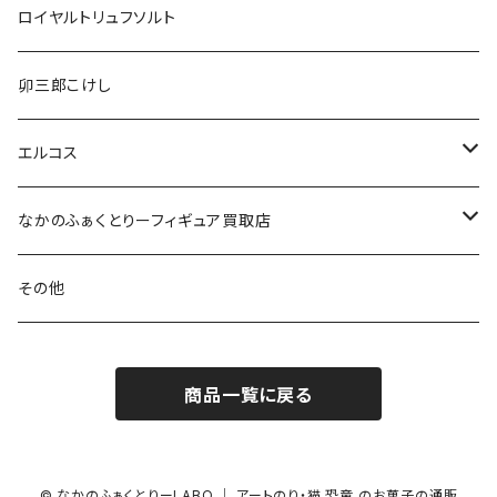
ロイヤルトリュフソルト
卯三郎こけし
エルコス
セラップ
なかのふぁくとりーフィギュア買取店
アシッドイレイザー
フィギュア
その他
カラーバター
商品一覧に戻る
700g
© なかのふぁくとりーLABO ｜ アートのり・猫 恐竜 のお菓子の通販