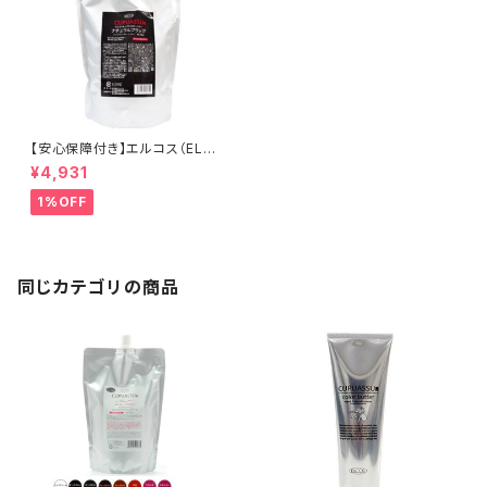
【安心保障付き】エルコス（ELLC
OS） キュプアスカラーバター【ナ
¥4,931
チュラルブラック】 700g ヘアケ
ア 正規品 正規代理店 送料無料
1%OFF
同じカテゴリの商品