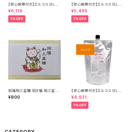
【安心保障付き】エルコス（ELLC
【安心保障付き】エルコス（ELLC
OS） 2色から選べる キュプアス
OS） キュプアスクリアクリーム
¥6,119
¥5,495
カラーバター コンク （濃縮タイ
700g クリアクリーム ヘアケア
プ） 500g 業務用 サロン用 トリ
シャンプー トリートメント 正規
1%OFF
1%OFF
ートメントカラー カラー剤 トリ
品 正規代理店 送料無料
ートメント 白髪染め ヘアカラー
低刺激 ヘアケア シャンプー カ
ラーバター セラップ 正規代理店
送料無料
招福和三盆糖 招き猫 和三盆 和
【安心保障付き】エルコス（ELLC
三盆糖
OS） キュプアスカラーバター【オ
¥800
¥4,931
レンジ】 700g トリートメントカ
ラー カラー剤 トリートメント 白
1%OFF
髪染め ヘアカラー 低刺激 ヘア
ケア ヘアケア シャンプー 正規
品 正規代理店 送料無料
CATEGORY