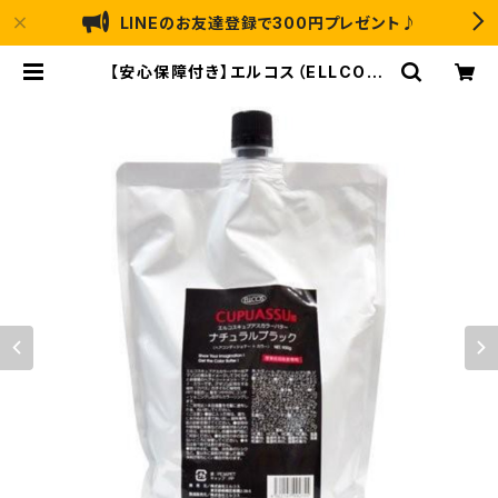
LINEのお友達登録で300円プレゼント♪
【安心保障付き】エルコス（ELLCOS）
キュプアスカラーバター【ナチュラル
ブラック】 700g ヘアケア 正規品 正
規代理店 送料無料 | なかのふぁくと
りーLABO ｜ アートのり・猫 恐竜 の
お菓子の通販