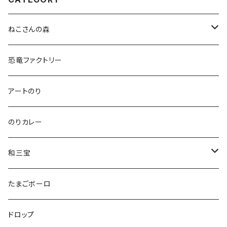
ねこさんの森
ねこさんクッキー
恐竜ファクトリー
いぬさんクッキー
アートのり
ねこさんティー＆いぬさんティー
のりカレー
ねこさんわさんぼん
和三宝
ねこさんギフト
猫
たまごボーロ
それ以外
ドロップ