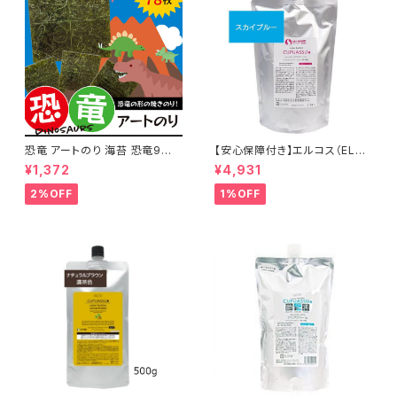
恐竜 アートのり 海苔 恐竜9種
【安心保障付き】エルコス（ELLC
類 足跡 恐竜卵 ( 切り抜き78枚
OS） キュプアスカラーバター【ス
¥1,372
¥4,931
入 ) 全形2枚分 人気の恐竜 ティ
カイブルー】 700g トリートメン
ラノサウルス トリケラトプス ステ
トカラー カラー剤 トリートメント
2%OFF
1%OFF
ゴサウルス 送料無料
白髪染め ヘアカラー 低刺激 ヘ
アケア シャンプー 正規品 正規
代理店 送料無料