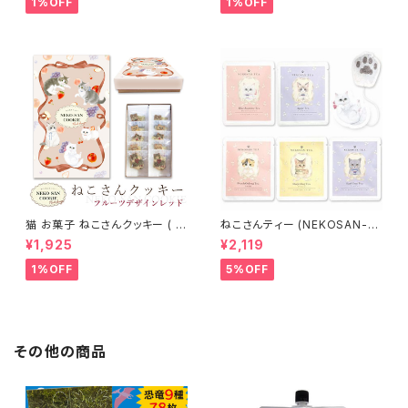
1%OFF
1%OFF
ンプー トリートメント カラーバタ
ー セラップ 美容室 サロン サロ
ン専売品 正規品 正規代理店
猫 お菓子 ねこさんクッキー ( 1
ねこさんティー (NEKOSAN-T
0枚入 ) フルーツデザインVer
EA) ペルシャ (青いジャスミンテ
¥1,925
¥2,119
レッド
ィー) & ブリティッシュショートヘ
ア (アールグレイ) & ベンガル
1%OFF
5%OFF
(ダージリン) & ラグドール (アッ
プルティー) & スコティッシュフォ
ールド (白桃烏龍) (5種セット)
その他の商品