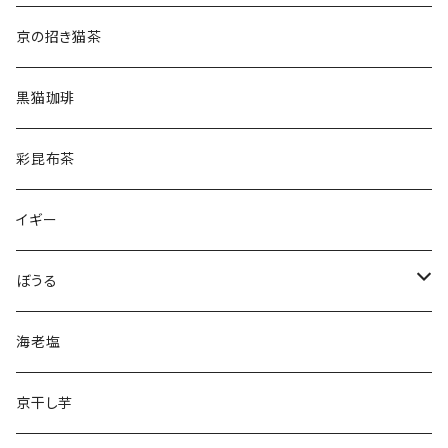
京の招き猫茶
黒猫珈琲
彩昆布茶
イギー
ぼうる
きょうりゅうぼうる
海老塩
どうぶつぼうる
京干し芋